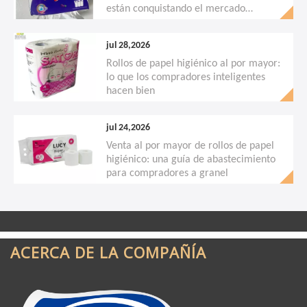
están conquistando el mercado
mundial de pañuelos tisú
jul 28,2026
Rollos de papel higiénico al por mayor:
lo que los compradores inteligentes
hacen bien
jul 24,2026
Venta al por mayor de rollos de papel
higiénico: una guía de abastecimiento
para compradores a granel
ACERCA DE LA COMPAÑÍA