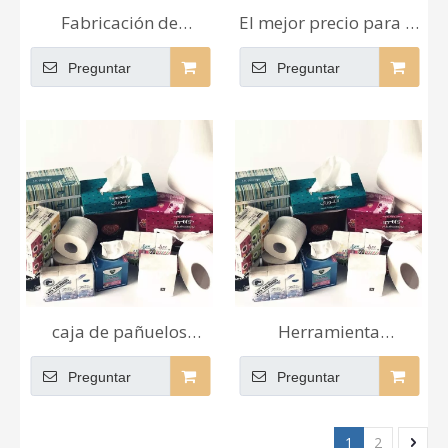
Fabricación de
El mejor precio para el
pañuelos de papel
mayorista Logotipo
Preguntar
Preguntar
suaves de última moda
personalizado de
profesional
papel seda facial de
apresurados
alta calidad al por
mayor
caja de pañuelos
Herramienta
faciales 2ply en
limpiadora facial de
Preguntar
Preguntar
mayoristas de dubai
papel de alta calidad
1
2