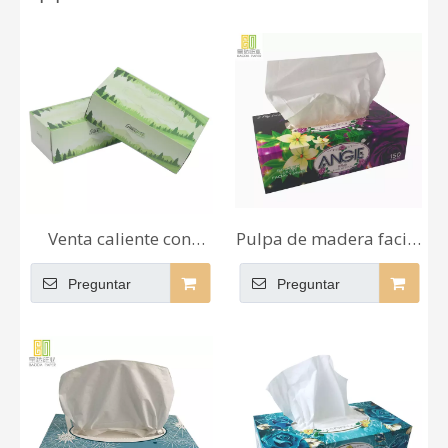
Venta caliente con
Pulpa de madera facial
patrón 2 capas de
cómoda suave envuelta
Preguntar
Preguntar
19*20 cm Caja de
de la caja de papel
tejido facial para el
seda 100% papel de
hogar
bolsillo de 2 CAPAS