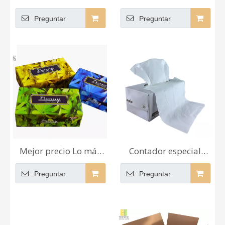
bambú de lujo con
caliente de nuevos
Preguntar
Preguntar
logotipo
productos, pañuelos
personalizado,
faciales en caja, venta
pañuelo facial suave
al por mayor de papel
de 2 capas para
tisú, fabricantes
envolver regalos,
pañuelo facial
agradable en China
Mejor precio Lo más
Contador especial
nuevo, alta, buena
Mejor precio Venta
Preguntar
Preguntar
calidad, precio bajo,
Proveedor de pañuelos
marcas de nombres,
de 4 capas Tejido
papel tisú, caja de 3
facial premium de 3
capas,
capas al por mayor