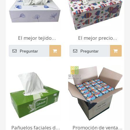
El mejor tejido
El mejor precio
supersuave del tejido
genuino para el
Preguntar
Preguntar
agradable de la fábrica
mayorista La más
de alta calidad de la
nueva fábrica de alta
venta del diseñador
calidad Papel seda
con el facial del papel
virgen del proveedor
seda de la caja
de 4 capas
Pañuelos faciales de
Promoción de venta