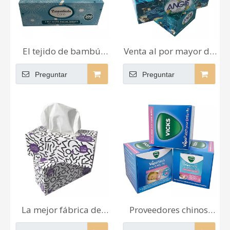
El tejido de bambú
Venta al por mayor de
profesional al por
alta calidad, tejido
Preguntar
Preguntar
mayor del papel seda
agradable
del diseño moderno
recomendado de
600 cubre el tejido de
buena calidad, fábrica
la pulpa de madera
de pañuelos faciales de
lujo
La mejor fábrica de
Proveedores chinos
pañuelos de bambú de
profesionales,