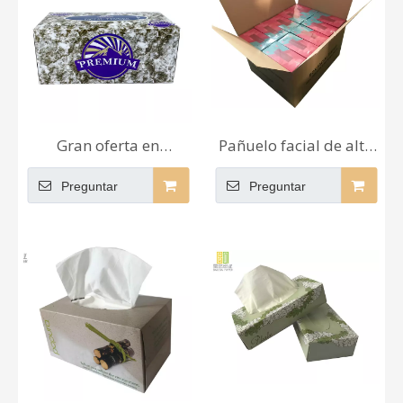
Gran oferta en
Pañuelo facial de alta
pañuelos de baño de
calidad barato a
Preguntar
Preguntar
papel seda al por
estrenar papel de seda
mayor, paquete
de la cara al por mayor
personalizado favorito
del tejido de 3 capas
de moda superior de
China