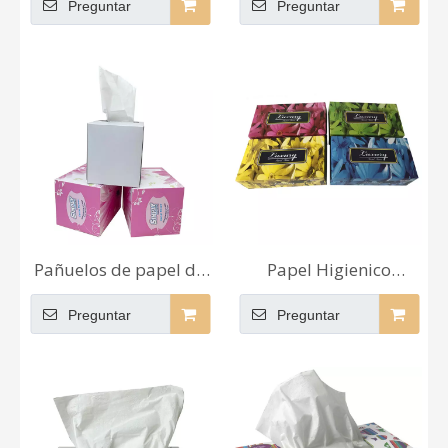
Preguntar
Preguntar
2 capas de tejido de
pañuelos faciales de
estilo moderno de
bambú limitados al
venta directa
por mayor, pañuelos
de baño de 250 hojas
Pañuelos de papel de
Papel Higienico
seda de marca con
Proveedor de pañuelos
Preguntar
Preguntar
descuento, venta
faciales de 3 capas
directa de fábrica
Papel suave de tejido
favorita, 200 hojas de
virgen Papel OEM
pañuelos faciales de 3
capas