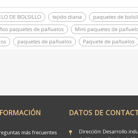
bolsillo
mico de pulpa de
de t
a 100% virgen en
LO DE BOLSILLO
tejido diana
paquetes de bolsi
China 2020
ños paquetes de pañuelos
Mini paquetes de pañuel
los
paquetes de pañuelos
Paquete de pañuelos
NFORMACIÓN
DATOS DE CONTAC
Dirección: Desarrollo indu
eguntas más frecuentes