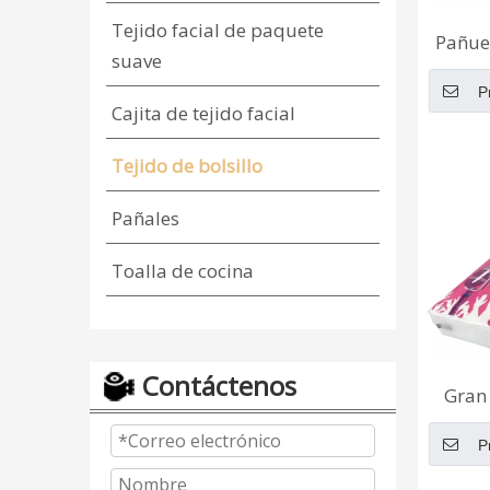
Tejido facial de paquete
Pañue
suave
de bam
P
mayor
Cajita de tejido facial
b
Tejido de bolsillo
Pañales
Toalla de cocina
Contáctenos
Gran 
facial
P
suave
hojas, 