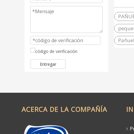
econó
mader
PAÑUE
peque
Pañue
Entregar
ACERCA DE LA COMPAÑÍA
I
Pr