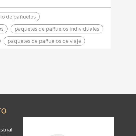
amaño estándar
llo de pañuelos
os
paquetes de pañuelos individuales
paquetes de pañuelos de viaje
TO
strial