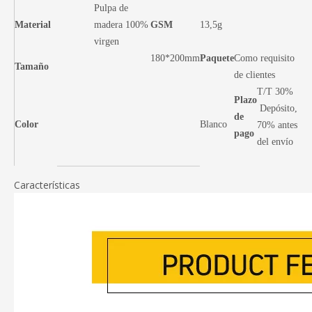
Pulpa de
Material
madera 100%
GSM
13,5g
virgen
180*200mm
Paquete
Como requisito
Tamaño
de clientes
T/T 30%
Plazo
Depósito,
de
Color
Blanco
70% antes
pago
del envío
Características