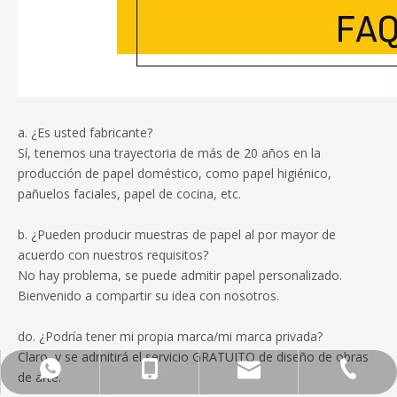
a. ¿Es usted fabricante?
Sí, tenemos una trayectoria de más de 20 años en la
producción de papel doméstico, como papel higiénico,
pañuelos faciales, papel de cocina, etc.
b. ¿Pueden producir muestras de papel al por mayor de
acuerdo con nuestros requisitos?
No hay problema, se puede admitir papel personalizado.
Bienvenido a compartir su idea con nosotros.
do. ¿Podría tener mi propia marca/mi marca privada?
Claro, y se admitirá el servicio GRATUITO de diseño de obras
Whatsapp
Teléfono
Teléfono
dirección
de arte.