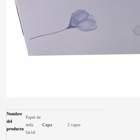
Nombre
Papel de
del
seda
Capa
2 capas
producto
facial