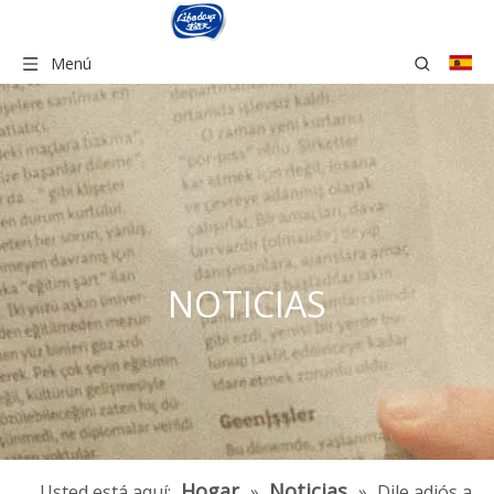
Menú
NOTICIAS
Hogar
Noticias
Usted está aquí:
»
»
Dile adiós a