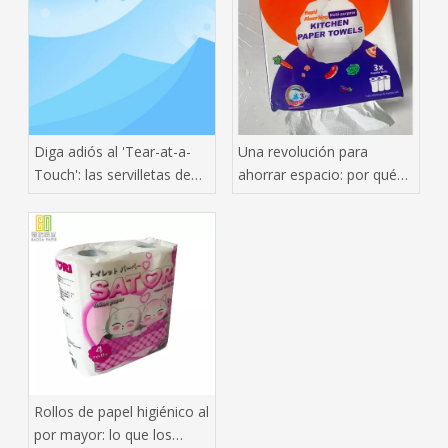
Diga adiós al 'Tear-at-a-
Una revolución para
Touch': las servilletas de
ahorrar espacio: por qué
una sola capa se
las toallas de papel
convierten en las nuevas
colgantes están
favoritas de los
conquistando el mercado
restaurantes
mundial de pañuelos tisú
Rollos de papel higiénico al
por mayor: lo que los