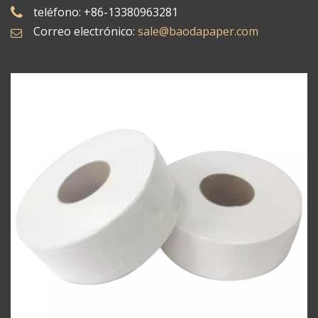
teléfono: +86-13380963281
Correo electrónico:
sale@baodapaper.com​​​​​​​