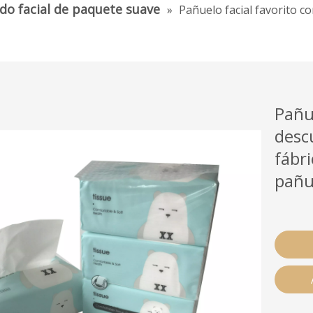
ido facial de paquete suave
»
Pañuelo facial favorito c
Pañue
desc
fábr
pañu