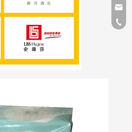
direcció
Teléfon