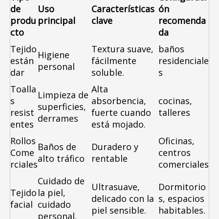
de
Uso
Características
ón
produ
principal
clave
recomenda
cto
da
Tejido
Textura suave,
baños
Higiene
están
fácilmente
residenciale
personal
dar
soluble.
s
Toalla
Alta
Limpieza de
s
absorbencia,
cocinas,
superficies,
resist
fuerte cuando
talleres
derrames
entes
está mojado.
Rollos
Oficinas,
Baños de
Duradero y
Come
centros
alto tráfico
rentable
rciales
comerciales
Cuidado de
Ultrasuave,
Dormitorio
Tejido
la piel,
delicado con la
s, espacios
facial
cuidado
piel sensible.
habitables.
personal.