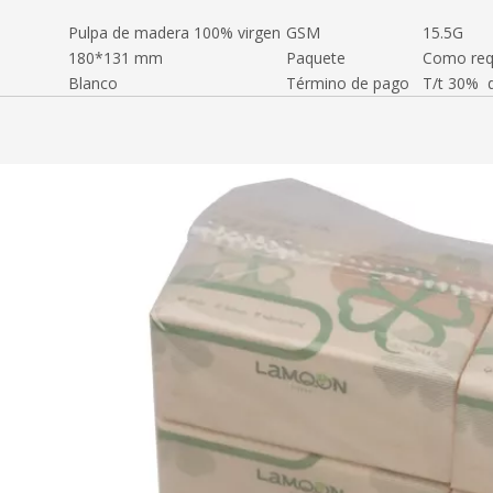
Pulpa de madera 100% virgen
GSM
15.5G
180*131 mm
Paquete
Como requ
Blanco
Término de pago
T/t 30% d