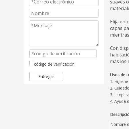
suaves c
materiale
Elija en
capas pa
mientras
Con disp
habitaci
más los
Usos de t
Entregar
1. Higiene
2. Cuidado
3. Limpie
4. Ayuda 
Descripci
Nombre d