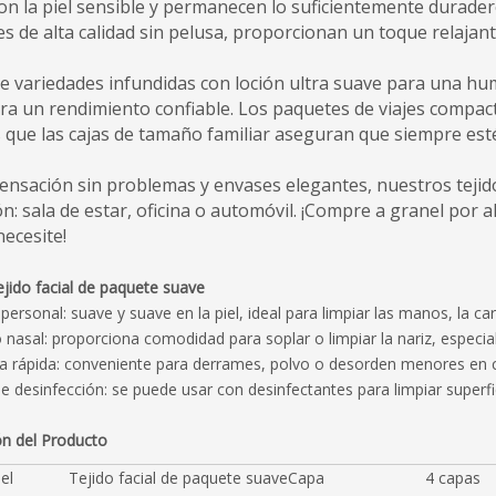
on la piel sensible y permanecen lo suficientemente durade
s de alta calidad sin pelusa, proporcionan un toque relajante
tre variedades infundidas con loción ultra suave para una hu
ra un rendimiento confiable. Los paquetes de viajes compact
 que las cajas de tamaño familiar aseguran que siempre esté
ensación sin problemas y envases elegantes, nuestros tejid
ón: sala de estar, oficina o automóvil. ¡Compre a granel po
 necesite!
ejido facial de paquete suave
 personal: suave y suave en la piel, ideal para limpiar las manos, la car
 nasal: proporciona comodidad para soplar o limpiar la nariz, especia
za rápida: conveniente para derrames, polvo o desorden menores en c
de desinfección: se puede usar con desinfectantes para limpiar super
ón del Producto
el
Tejido facial de paquete suave
Capa
4 capas