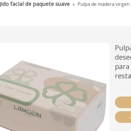
jido facial de paquete suave
»
Pulpa de madera virgen s
Pulp
desec
para 
rest