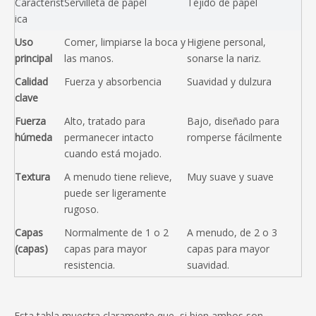
Característ
Servilleta de papel
Tejido de papel
ica
Uso 
Comer, limpiarse la boca y 
Higiene personal, 
principal
las manos.
sonarse la nariz.
Calidad 
Fuerza y ​​absorbencia
Suavidad y dulzura
clave
Fuerza 
Alto, tratado para 
Bajo, diseñado para 
húmeda
permanecer intacto 
romperse fácilmente
cuando está mojado.
Textura
A menudo tiene relieve, 
Muy suave y suave
puede ser ligeramente 
rugoso.
Capas 
Normalmente de 1 o 2 
A menudo, de 2 o 3 
(capas)
capas para mayor 
capas para mayor 
resistencia.
suavidad.
Esta tabla muestra claramente que, si bien ambos son