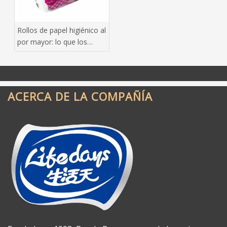
Rollos de papel higiénico al
por mayor: lo que los
compradores inteligentes
hacen bien
ACERCA DE LA COMPAÑÍA