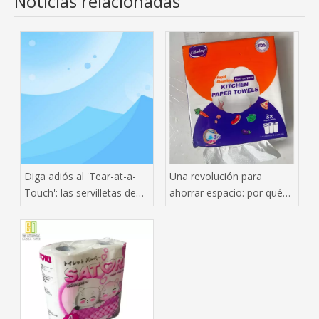
Noticias relacionadas
Diga adiós al 'Tear-at-a-
Una revolución para
Touch': las servilletas de
ahorrar espacio: por qué
una sola capa se
las toallas de papel
convierten en las nuevas
colgantes están
favoritas de los
conquistando el mercado
restaurantes
mundial de pañuelos tisú