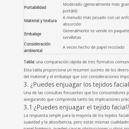
Moderado (generalmente más gra
Portabilidad
portátil)
A menudo más pesado con un enfo
Material y textura
absorción
Generalmente se vende en paquete
Embalaje
servilletas
Consideración
A veces hecho de papel reciclado
ambiental
Tabla:
una comparación rápida de tres formatos comune
Esta tabla proporciona un resumen sucinto de los diverso
del material y el embalaje que son consideraciones impo
3. ¿Puedes enjuagar los tejidos faci
Una de las consultas frecuentes que los consumidores pr
asegurando que comprenda tanto las implicaciones práct
3.1 ¿Puedes enjuagar el tejido facial
La respuesta simple para la mayoría de los tejidos facia
suavidad y la absorbencia, pero estas mismas cualidad
papel higiénico, pueden causar obstrucciones u otros p