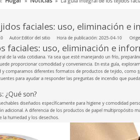
Hogar
Noticias
:
»
»
La guía integral de los tejidos fac
tejidos faciales: uso, eliminación e
:
0
Autor:Editor del sitio Hora de publicación: 2025-04-10 Orige
dos faciales: uso, eliminación e in
egral de la vida cotidiana. Ya sea que esté manejando un frío, prepar
ede proporcionar comodidad y conveniencia. En esta guía, exploramos l
ad y comparamos diferentes formatos de productos de tejido, como
s
ntes para ayudar a responder las preguntas de incendio que pueda te
s: ¿Qué son?
sechables diseñados específicamente para higiene y comodidad person
 adicional. A diferencia de los productos de papel multipropósito más
te la humedad y los desechos.