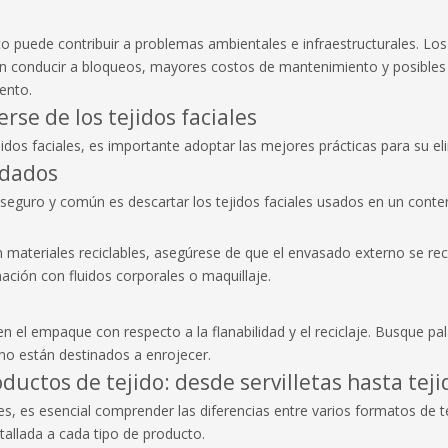
co puede contribuir a problemas ambientales e infraestructurales. Los
en conducir a bloqueos, mayores costos de mantenimiento y posibles
ento.
rse de los tejidos faciales
dos faciales, es importante adoptar las mejores prácticas para su el
ndados
eguro y común es descartar los tejidos faciales usados ​​en un conte
materiales reciclables, asegúrese de que el envasado externo se rec
ación con fluidos corporales o maquillaje.
en el empaque con respecto a la flanabilidad y el reciclaje. Busque pa
 no están destinados a enrojecer.
ductos de tejido: desde servilletas hasta tejid
s, es esencial comprender las diferencias entre varios formatos de te
allada a cada tipo de producto.