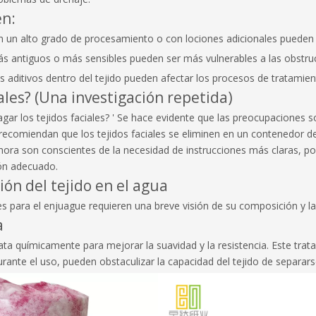
en:
on un alto grado de procesamiento o con lociones adicionales pueden 
s antiguos o más sensibles pueden ser más vulnerables a las obstruc
 los aditivos dentro del tejido pueden afectar los procesos de tratamie
ales? (Una investigación repetida)
ar los tejidos faciales? ' Se hace evidente que las preocupaciones so
 recomiendan que los tejidos faciales se eliminen en un contenedor d
 ahora son conscientes de la necesidad de instrucciones más claras, 
ón adecuado.
ión del tejido en el agua
 para el enjuague requieren una breve visión de su composición y la
a
rata químicamente para mejorar la suavidad y la resistencia. Este trata
rante el uso, pueden obstaculizar la capacidad del tejido de separars