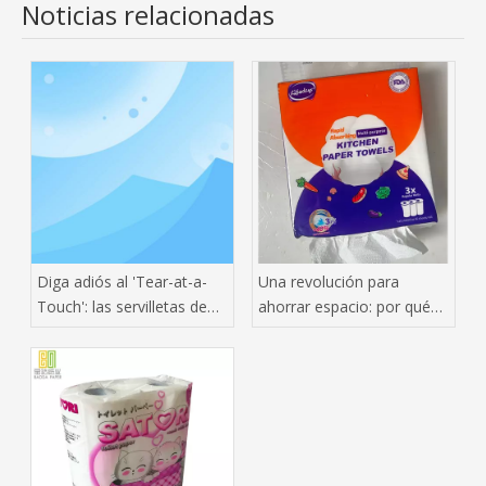
Noticias relacionadas
Diga adiós al 'Tear-at-a-
Una revolución para
Touch': las servilletas de
ahorrar espacio: por qué
una sola capa se
las toallas de papel
convierten en las nuevas
colgantes están
favoritas de los
conquistando el mercado
restaurantes
mundial de pañuelos tisú