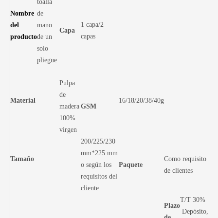
toalla
Nombre
de
1 capa/2
del
mano
Capa
capas
producto
de un
solo
pliegue
Pulpa
de
Material
16/18/20/38/40g
madera
GSM
100%
virgen
200/225/230
mm*225 mm
Tamaño
Como requisito
o según los
Paquete
de clientes
requisitos del
cliente
T/T 30%
Plazo
Depósito,
de