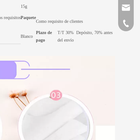
15g
direcció
 requisitos
Paquete
Como requisito de clientes
Teléfon
Plazo de
T/T 30% Depósito, 70% antes
Blanco
pago
del envío