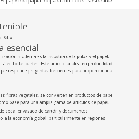
El papel del papel pulpa en un futuro sostenible
tenible
n:
Sitio
a esencial
lización moderna es la industria de la pulpa y el papel.
á en todas partes. Este artículo analiza en profundidad
mpo que responde preguntas frecuentes para proporcionar a
las fibras vegetales, se convierten en productos de papel
 como base para una amplia gama de artículos de papel.
el de seda, envasado de cartón y documentos
ivo a la economía global, particularmente en regiones