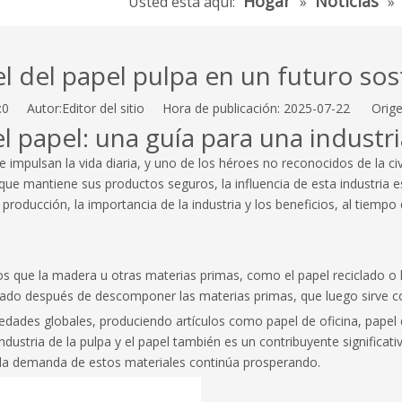
Hogar
Noticias
Usted está aquí:
»
»
el del papel pulpa en un futuro sos
:
0
Autor:Editor del sitio Hora de publicación: 2025-07-22 Orige
 papel: una guía para una industri
impulsan la vida diaria, y uno de los héroes no reconocidos de la civi
mantiene sus productos seguros, la influencia de esta industria est
de producción, la importancia de la industria y los beneficios, al tie
los que la madera u otras materias primas, como el papel reciclado o 
 formado después de descomponer las materias primas, que luego sirve
iedades globales, produciendo artículos como papel de oficina, pap
ndustria de la pulpa y el papel también es un contribuyente significat
 la demanda de estos materiales continúa prosperando.